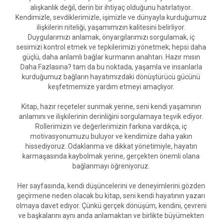
alışkanlık değil, derin bir ihtiyaç olduğunu hatırlatıyor.
Kendimizle, sevdiklerimizle, işimizle ve dünyayla kurduğumuz
ilişkilerin niteliği, yaşamımızın kalitesini belirliyor.
Duygularımızı anlamak, önyargılarımızı sorgulamak, iç
sesimizi kontrol etmek ve tepkilerimizi yönetmek; hepsi daha
güçlü, daha anlamlı bağlar kurmanın anahtarı. Hazır mısın
Daha Fazlasına? tam da bu noktada, yaşamla ve insanlarla
kurduğumuz bağların hayatımızdaki dönüştürücü gücünü
keşfetmemize yardım etmeyi amaçlıyor.
Kitap, hazır reçeteler sunmak yerine, seni kendi yaşamının
anlamını ve ilişkilerinin derinliğini sorgulamaya teşvik ediyor.
Rollerimizin ve değerlerimizin farkına vardıkça, iç
motivasyonumuzu buluyor ve kendimize daha yakın
hissediyoruz. Odaklanma ve dikkat yönetimiyle, hayatın
karmaşasında kaybolmak yerine, gerçekten önemli olana
bağlanmayı öğreniyoruz.
Her sayfasında, kendi düşüncelerini ve deneyimlerini gözden
geçirmene neden olacak bu kitap, seni kendi hayatının yazarı
olmaya davet ediyor. Çünkü gerçek dönüşüm, kendini, çevreni
ve başkalarını aynı anda anlamaktan ve birlikte büyümekten