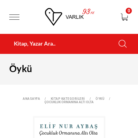
0
Öykü
ANASAYFA
KİTAP KATEGORİLERİ
ÖYKÜ
ÇOCUKLUK ORMANINA ALTI OLTA