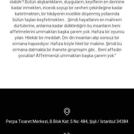
olabilir? Bütün alışkanlıkların, duyguların, keyiflerin en derinine
kadar inmekten, incecik soyup bir cevheri çekirdeğine kadar
katetmekten, bir hikâyenin incelikle döşenmiş yollarında
bütün taşları keşfetmekten… Şimdi hayatlarını en mahrem
dürtülerine, anlarına kadar didiklediğim bu insanların beni
affetmelerini ummaktan başka çarem yok. Hafıza bir oyuncu
yılan. Hilekâr bir meddah. Diri diri insanları alıp sonsuz bir
ormana hapsediyor. Hafıza böyle hileli bir makine. Şimdi bu
ormana dalmakla bir ihanete girişmişim gibi... Beni affedin
çocuklar! Affetmenizi ummaktan başka çarem yok.”
Perpa Ticaret Merkezi, B Blok Kat: 5 No: 484, Şişli / İstanbul 34384