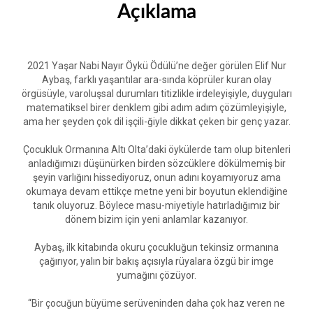
Açıklama
2021 Yaşar Nabi Nayır Öykü Ödülü’ne değer görülen Elif Nur
Aybaş, farklı yaşantılar ara-sında köprüler kuran olay
örgüsüyle, varoluşsal durumları titizlikle irdeleyişiyle, duyguları
matematiksel birer denklem gibi adım adım çözümleyişiyle,
ama her şeyden çok dil işçili-ğiyle dikkat çeken bir genç yazar.
Çocukluk Ormanına Altı Olta’daki öykülerde tam olup bitenleri
anladığımızı düşünürken birden sözcüklere dökülmemiş bir
şeyin varlığını hissediyoruz, onun adını koyamıyoruz ama
okumaya devam ettikçe metne yeni bir boyutun eklendiğine
tanık oluyoruz. Böylece masu-miyetiyle hatırladığımız bir
dönem bizim için yeni anlamlar kazanıyor.
Aybaş, ilk kitabında okuru çocukluğun tekinsiz ormanına
çağırıyor, yalın bir bakış açısıyla rüyalara özgü bir imge
yumağını çözüyor.
“Bir çocuğun büyüme serüveninden daha çok haz veren ne