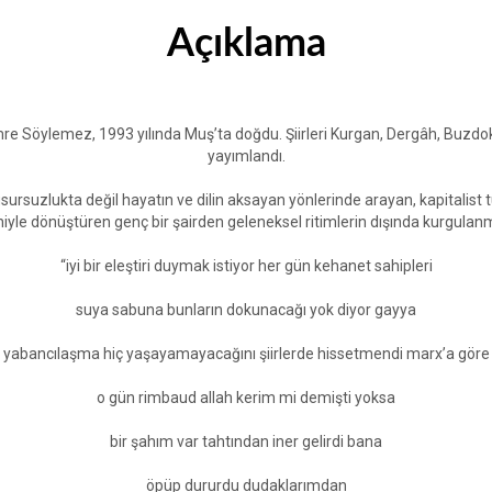
Açıklama
re Söylemez, 1993 yılında Muş’ta doğdu. Şiirleri Kurgan, Dergâh, Buzdo
yayımlandı.
sursuzlukta değil hayatın ve dilin aksayan yönlerinde arayan, kapitalis
niyle dönüştüren genç bir şairden geleneksel ritimlerin dışında kurgulanmış
“iyi bir eleştiri duymak istiyor her gün kehanet sahipleri
suya sabuna bunların dokunacağı yok diyor gayya
yabancılaşma hiç yaşayamayacağını şiirlerde hissetmendi marx’a göre
o gün rimbaud allah kerim mi demişti yoksa
bir şahım var tahtından iner gelirdi bana
öpüp dururdu dudaklarımdan