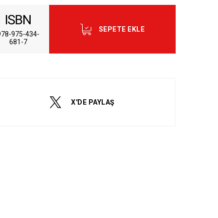
SEPETE EKLE
978-975-434-
681-7
dum ve Kabul Ediyorum.
X'DE PAYLAŞ