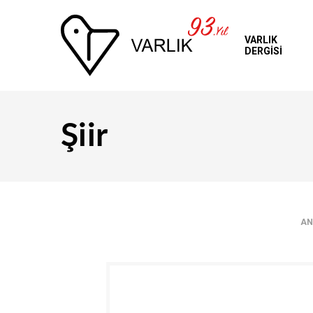
VARLIK
DERGİSİ
Üye Girişi
Şiir
AN