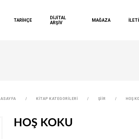
DİJİTAL
TARİHÇE
MAĞAZA
İLET
ARŞİV
Hesap Oluşt
SEPETİNİZDE Ü
ASAYFA
KİTAP KATEGORİLERİ
ŞİİR
HOŞ K
HOŞ KOKU
TOPLAM 0 ÜRÜN
TL