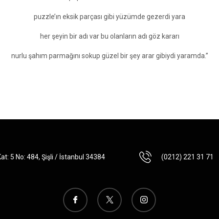
puzzle’ın eksik parçası gibi yüzümde gezerdi yara
her şeyin bir adı var bu olanların adı göz kararı
nurlu şahım parmağını sokup güzel bir şey arar gibiydi yaramda.”
t: 5 No: 484, Şişli / İstanbul 34384
(0212) 221 31 71