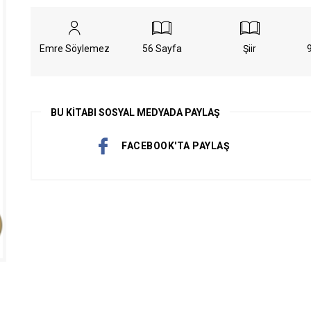
GİRİŞ YAP
Emre Söylemez
56 Sayfa
Şiir
Üyelik Sözleşmesini Oku
BU KİTABI SOSYAL MEDYADA PAYLAŞ
FACEBOOK'TA PAYLAŞ
ÜYE OL