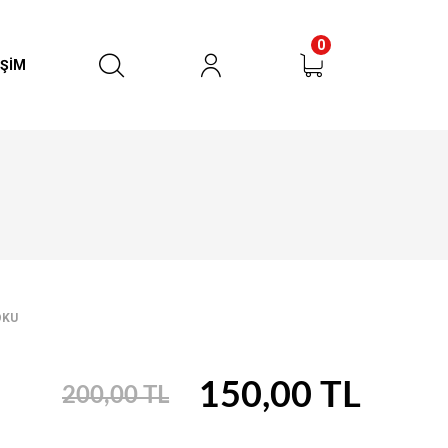
0
İŞİM
urun
RÜN BULUNMAMAKTADIR
OKU
150,00 TL
200,00 TL
SEPETE GİT