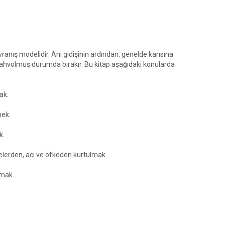
anış modelidir. Ani gidişinin ardından, genelde karısına
i mahvolmuş durumda bırakır. Bu kitap aşağıdaki konularda
ak.
mek.
k.
elerden, acı ve öfkeden kurtulmak.
rmak.