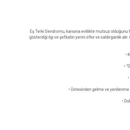
Eş Terki Sendromu, karısına evlilikte mutsuz olduğunu h
gösterdiği ilgi ve şefkatin yerini öfke ve saldırganlık 
• 
• “
•
• Üstesinden gelme ve yenilenme s
• Do