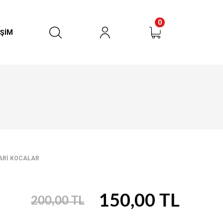
0
İŞİM
urun
RÜN BULUNMAMAKTADIR
ARİ KOCALAR
150,00 TL
200,00 TL
SEPETE GİT