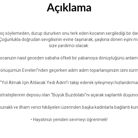
Açıklama
iç söylemeden, durup dururken onu terk eden kocanın sergilediği bir davr
alır. Çoğunlukla doğrudan sevgilisinin evine taşınarak, şaşkına dönen eşin
size yardımcı olacak:
Kocanızın nasıl geceden sabaha öfkeli bir yabancıya dönüştüğünü anlam
Dönüşümün Evreleri”nden geçerken adım adım toparlanışınızın izini sür
 “Yol Almak İçin Atılacak Yedi Adım”ı takip ederek iyileşmeyi hızlandırma
tratejilerinin deposu olan “Büyük Buzdolabı”nı açarak saplantılı düşünc
kunaklı ve ilham verici hikâyeleri üzerinden başka kadınlarla bağlantı ku
• Hayatınızı yeniden sevmeyi öğrenmek!