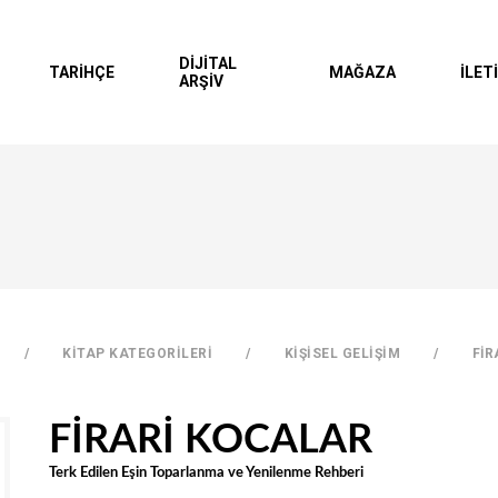
DİJİTAL
TARİHÇE
MAĞAZA
İLET
ARŞİV
Hesap Oluşt
SEPETİNİZDE Ü
KİTAP KATEGORİLERİ
KİŞİSEL GELİŞİM
FİR
FİRARİ KOCALAR
Terk Edilen Eşin Toparlanma ve Yenilenme Rehberi
TOPLAM 0 ÜRÜN
TL