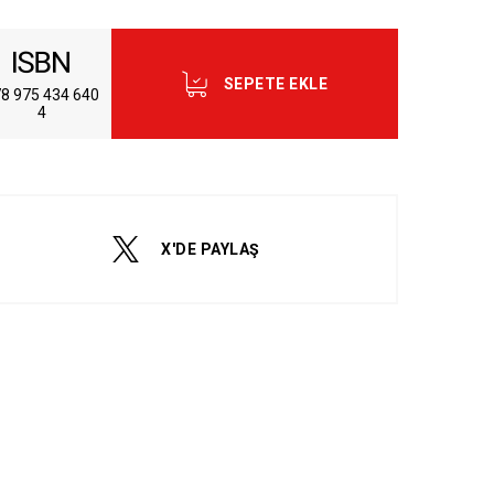
SEPETE EKLE
8 975 434 640
4
dum ve Kabul Ediyorum.
X'DE PAYLAŞ