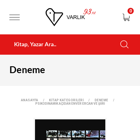
0
Deneme
ANASAYFA
KİTAP KATEGORİLERİ
DENEME
PSİKODİNAMİK AÇIDAN ENVER ERCAN VE ŞİİRİ