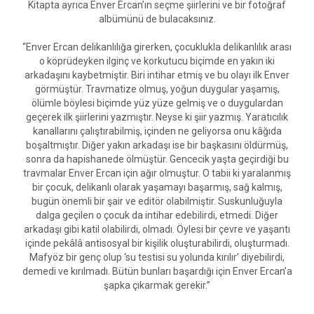
Kitapta ayrıca Enver Ercan’ın seçme şiirlerini ve bir fotoğraf
albümünü de bulacaksınız.
“Enver Ercan delikanlılığa girerken, çocuklukla delikanlılık arası
o köprüdeyken ilginç ve korkutucu biçimde en yakın iki
arkadaşını kaybetmiştir. Biri intihar etmiş ve bu olayı ilk Enver
görmüştür. Travmatize olmuş, yoğun duygular yaşamış,
ölümle böylesi biçimde yüz yüze gelmiş ve o duygulardan
geçerek ilk şiirlerini yazmıştır. Neyse ki şiir yazmış. Yaratıcılık
kanallarını çalıştırabilmiş, içinden ne geliyorsa onu kâğıda
boşaltmıştır. Diğer yakın arkadaşı ise bir başkasını öldürmüş,
sonra da hapishanede ölmüştür. Gencecik yaşta geçirdiği bu
travmalar Enver Ercan için ağır olmuştur. O tabii ki yaralanmış
bir çocuk, delikanlı olarak yaşamayı başarmış, sağ kalmış,
bugün önemli bir şair ve editör olabilmiştir. Suskunluğuyla
dalga geçilen o çocuk da intihar edebilirdi, etmedi. Diğer
arkadaşı gibi katil olabilirdi, olmadı. Öylesi bir çevre ve yaşantı
içinde pekâlâ antisosyal bir kişilik oluşturabilirdi, oluşturmadı.
Mafyöz bir genç olup ‘su testisi su yolunda kırılır’ diyebilirdi,
demedi ve kırılmadı. Bütün bunları başardığı için Enver Ercan’a
şapka çıkarmak gerekir.”