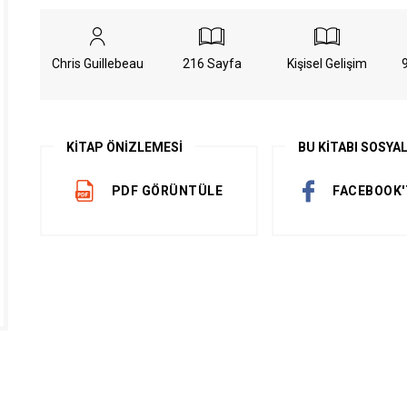
GİRİŞ YAP
Chris Guillebeau
216 Sayfa
Kişisel Gelişim
Üyelik Sözleşmesini Oku
KİTAP ÖNİZLEMESİ
BU KİTABI SOSYA
PDF GÖRÜNTÜLE
FACEBOOK'
ÜYE OL