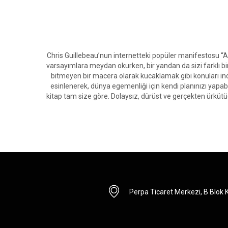
Chris Guillebeau’nun internetteki popüler manifestosu “A 
varsayımlara meydan okurken, bir yandan da sizi farklı bir
bitmeyen bir macera olarak kucaklamak gibi konuları ince
esinlenerek, dünya egemenliği için kendi planınızı yapab
kitap tam size göre. Dolaysız, dürüst ve gerçekten ürkütü
Perpa Ticaret Merkezi, B Blok Ka