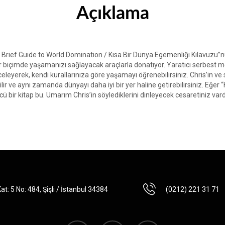
Açıklama
Brief Guide to World Domination / Kısa Bir Dünya Egemenliği Kılavuzu”nu
 biçimde yaşamanızı sağlayacak araçlarla donatıyor. Yaratıcı serbest mes
leyerek, kendi kurallarınıza göre yaşamayı öğrenebilirsiniz. Chris’in ve 
ilir ve aynı zamanda dünyayı daha iyi bir yer haline getirebilirsiniz. Eğe
cü bir kitap bu. Umarım Chris’in söylediklerini dinleyecek cesaretiniz va
t: 5 No: 484, Şişli / İstanbul 34384
(0212) 221 31 71