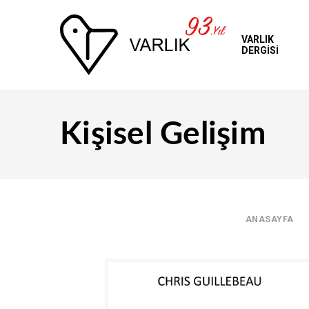
VARLIK
DERGİSİ
Üye Girişi
Kişisel Gelişim
ANASAYFA