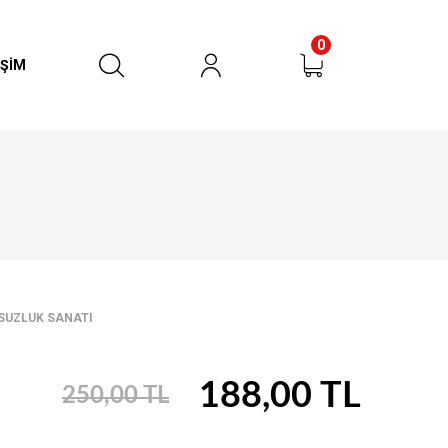
0
İŞİM
urun
RÜN BULUNMAMAKTADIR
SUZLUK SANATI
188,00 TL
250,00 TL
SEPETE GİT