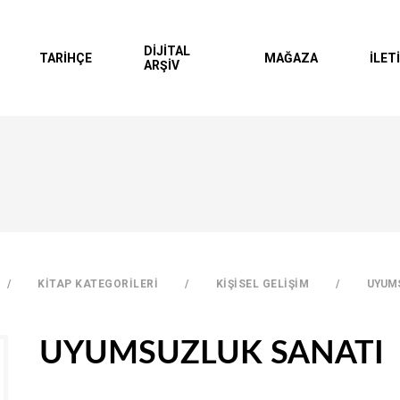
DİJİTAL
TARİHÇE
MAĞAZA
İLET
ARŞİV
Hesap Oluşt
SEPETİNİZDE Ü
KİTAP KATEGORİLERİ
KİŞİSEL GELİŞİM
UYUM
UYUMSUZLUK SANATI
TOPLAM 0 ÜRÜN
TL