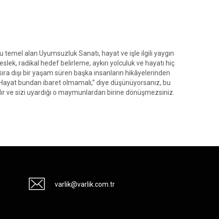
 temel alan Uyumsuzluk Sanatı, hayat ve işle ilgili yaygın
lek, radikal hedef belirleme, aykırı yolculuk ve hayatı hiç
sıra dışı bir yaşam süren başka insanların hikâyelerinden
r “Hayat bundan ibaret olmamalı,” diye düşünüyorsanız, bu
rdır ve sizi uyardığı o maymunlardan birine dönüşmezsiniz.
varlik@varlik.com.tr