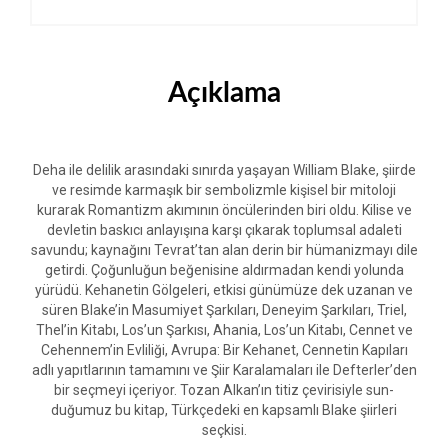
Açıklama
Deha ile delilik arasındaki sınırda yaşayan William Blake, şiirde
ve resimde karmaşık bir sembolizmle kişisel bir mitoloji
kurarak Romantizm akımının öncülerinden biri oldu. Kilise ve
devletin baskıcı anlayışına karşı çıkarak toplumsal adaleti
savundu; kaynağını Tevrat’tan alan derin bir hümanizmayı dile
getirdi. Çoğunluğun beğenisine aldırmadan kendi yolunda
yürüdü. Kehanetin Gölgeleri, etkisi günümüze dek uzanan ve
süren Blake’in Masumiyet Şarkıları, Deneyim Şarkıları, Triel,
Thel’in Kitabı, Los’un Şarkısı, Ahania, Los’un Kitabı, Cennet ve
Cehennem’in Evliliği, Avrupa: Bir Kehanet, Cennetin Kapıları
adlı yapıtlarının tamamını ve Şiir Karalamaları ile Defterler’den
bir seçmeyi içeriyor. Tozan Alkan’ın titiz çevirisiyle sun-
duğumuz bu kitap, Türkçedeki en kapsamlı Blake şiirleri
seçkisi.