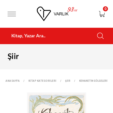
0
Şiir
ANASAYFA
KİTAP KATEGORİLERİ
ŞİİR
KEHANETİN GÖLGELERİ