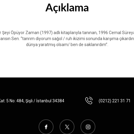
Açıklama
Şeyi Öpüyor Zaman (1997) adlı kitaplarıyla tanınan, 1996 Cemal Süreya,
klarısın Sen. “tanrım diyorum sağol / ruh ikizimi sonunda karşıma çıkardı
dünya yaratmış olsam/ ben de saklanırdım”.
t: 5 No: 484, Şişli / İstanbul 34384
(0212) 221 31 71