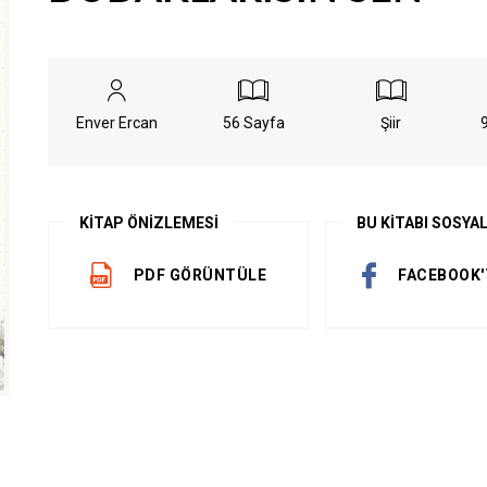
GİRİŞ YAP
Enver Ercan
56 Sayfa
Şiir
Üyelik Sözleşmesini Oku
KİTAP ÖNİZLEMESİ
BU KİTABI SOSYA
ÜYE OL
PDF GÖRÜNTÜLE
FACEBOOK'