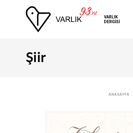
VARLIK
DERGİSİ
Üye Girişi
Şiir
ANASAYFA