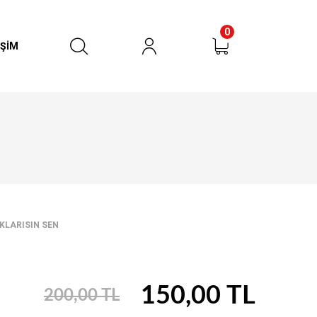
0
İŞİM
urun
RÜN BULUNMAMAKTADIR
KLARISIN SEN
150,00 TL
200,00 TL
SEPETE GİT