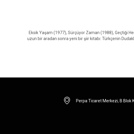
Eksik Yaşam (1977), Sürçüyor Zaman (1988), Geçtiği Her 
uzun bir aradan sonra yeni bir şiir kitabı: Türkçenin Duda
Perpa Ticaret Merkezi, B Blok Ka