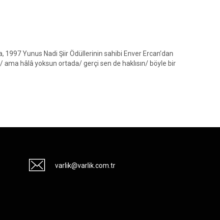
 1997 Yunus Nadi Şiir Ödüllerinin sahibi Enver Ercan’dan
n/ ama hâlâ yoksun ortada/ gerçi sen de haklısın/ böyle bir
varlik@varlik.com.tr