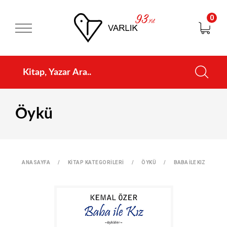
0
Öykü
ANASAYFA
KİTAP KATEGORİLERİ
ÖYKÜ
BABA İLE KIZ