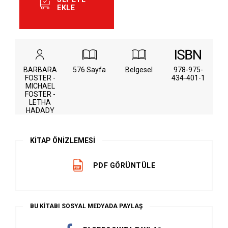
EKLE
BARBARA
576 Sayfa
Belgesel
978-975-
FOSTER -
434-401-1
MICHAEL
FOSTER -
LETHA
HADADY
KİTAP ÖNİZLEMESİ
PDF GÖRÜNTÜLE
BU KİTABI SOSYAL MEDYADA PAYLAŞ