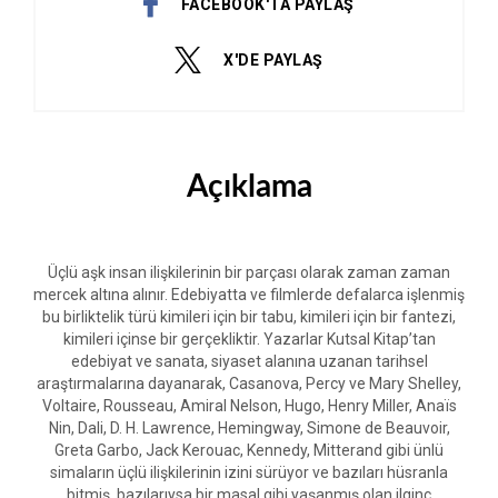
FACEBOOK'TA PAYLAŞ
X'DE PAYLAŞ
Açıklama
Üçlü aşk insan ilişkilerinin bir parçası olarak zaman zaman
mercek altına alınır. Edebiyatta ve filmlerde defalarca işlenmiş
bu birliktelik türü kimileri için bir tabu, kimileri için bir fantezi,
kimileri içinse bir gerçekliktir. Yazarlar Kutsal Kitap’tan
edebiyat ve sanata, siyaset alanına uzanan tarihsel
araştırmalarına dayanarak, Casanova, Percy ve Mary Shelley,
Voltaire, Rousseau, Amiral Nelson, Hugo, Henry Miller, Anaïs
Nin, Dali, D. H. Lawrence, Hemingway, Simone de Beauvoir,
Greta Garbo, Jack Kerouac, Kennedy, Mitterand gibi ünlü
simaların üçlü ilişkilerinin izini sürüyor ve bazıları hüsranla
bitmiş, bazılarıysa bir masal gibi yaşanmış olan ilginç