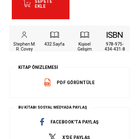
SEPETE
EKLE
Stephen M.
432 Sayfa
Kişisel
978-975-
R. Covey
Gelişim
434-431-8
KİTAP ÖNİZLEMESİ
PDF GÖRÜNTÜLE
BU KİTABI SOSYAL MEDYADA PAYLAŞ
FACEBOOK'TA PAYLAŞ
X'DE PAYLAŞ