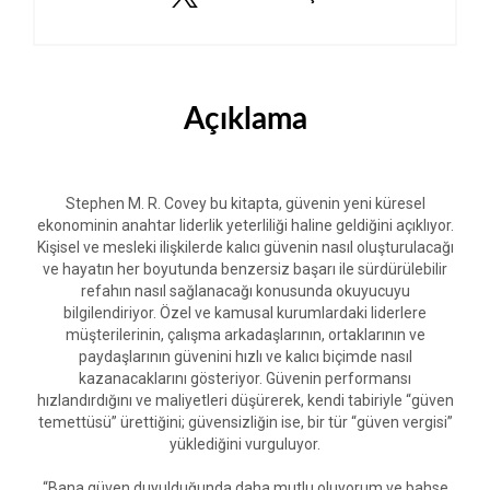
Açıklama
Stephen M. R. Covey bu kitapta, güvenin yeni küresel
ekonominin anahtar liderlik yeterliliği haline geldiğini açıklıyor.
Kişisel ve mesleki ilişkilerde kalıcı güvenin nasıl oluşturulacağı
ve hayatın her boyutunda benzersiz başarı ile sürdürülebilir
refahın nasıl sağlanacağı konusunda okuyucuyu
bilgilendiriyor. Özel ve kamusal kurumlardaki liderlere
müşterilerinin, çalışma arkadaşlarının, ortaklarının ve
paydaşlarının güvenini hızlı ve kalıcı biçimde nasıl
kazanacaklarını gösteriyor. Güvenin performansı
hızlandırdığını ve maliyetleri düşürerek, kendi tabiriyle “güven
temettüsü” ürettiğini; güvensizliğin ise, bir tür “güven vergisi”
yüklediğini vurguluyor.
“Bana güven duyulduğunda daha mutlu oluyorum ve bahse