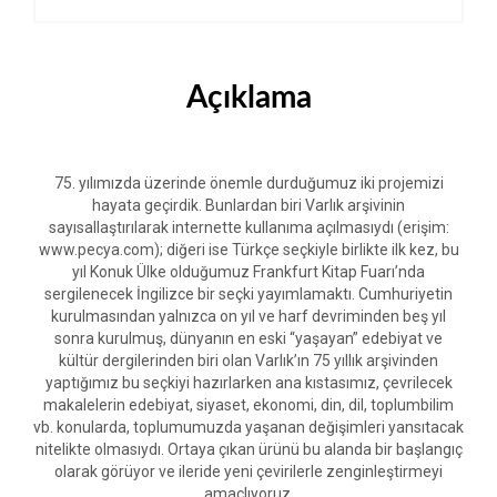
Açıklama
75. yılımızda üzerinde önemle durduğumuz iki projemizi
hayata geçirdik. Bunlardan biri Varlık arşivinin
sayısallaştırılarak internette kullanıma açılmasıydı (erişim:
www.pecya.com); diğeri ise Türkçe seçkiyle birlikte ilk kez, bu
yıl Konuk Ülke olduğumuz Frankfurt Kitap Fuarı’nda
sergilenecek İngilizce bir seçki yayımlamaktı. Cumhuriyetin
kurulmasından yalnızca on yıl ve harf devriminden beş yıl
sonra kurulmuş, dünyanın en eski “yaşayan” edebiyat ve
kültür dergilerinden biri olan Varlık’ın 75 yıllık arşivinden
yaptığımız bu seçkiyi hazırlarken ana kıstasımız, çevrilecek
makalelerin edebiyat, siyaset, ekonomi, din, dil, toplumbilim
vb. konularda, toplumumuzda yaşanan değişimleri yansıtacak
nitelikte olmasıydı. Ortaya çıkan ürünü bu alanda bir başlangıç
olarak görüyor ve ileride yeni çevirilerle zenginleştirmeyi
amaçlıyoruz.