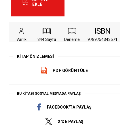
EKLE
Varlık
344 Sayfa
Derleme
9789754343571
KİTAP ÖNİZLEMESİ
PDF GÖRÜNTÜLE
BU KİTABI SOSYAL MEDYADA PAYLAŞ
FACEBOOK'TA PAYLAŞ
X'DE PAYLAŞ