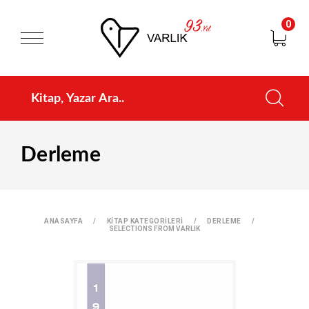
0
Derleme
ANASAYFA
KİTAP KATEGORİLERİ
DERLEME
SELECTIONS FROM VARLIK