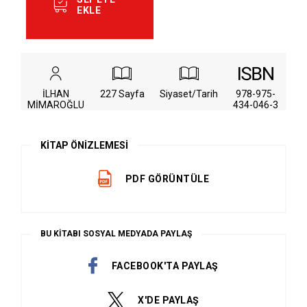
EKLE
İLHAN
227 Sayfa
Siyaset/Tarih
978-975-
MİMAROĞLU
434-046-3
KİTAP ÖNİZLEMESİ
PDF GÖRÜNTÜLE
BU KİTABI SOSYAL MEDYADA PAYLAŞ
FACEBOOK'TA PAYLAŞ
X'DE PAYLAŞ