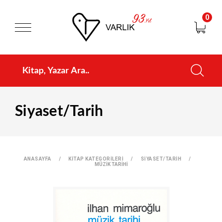
0
Siyaset/Tarih
ANASAYFA
KİTAP KATEGORİLERİ
SİYASET/TARİH
MÜZİK TARİHİ