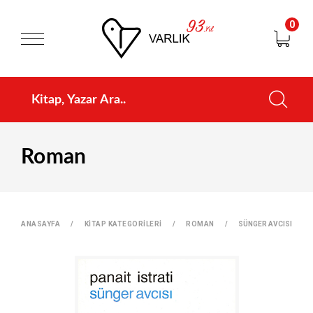
0
Roman
ANASAYFA
KİTAP KATEGORİLERİ
ROMAN
SÜNGER AVCISI